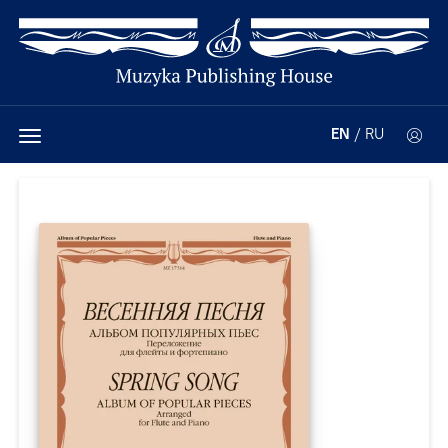
EN
/
RU