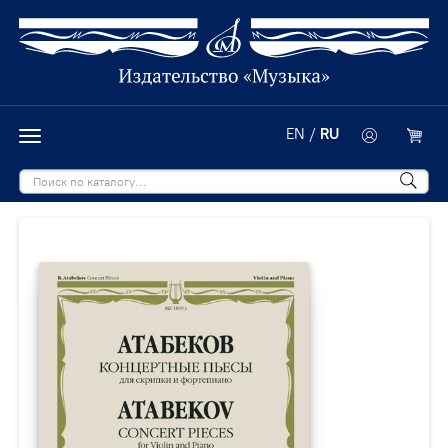
EN
/
RU