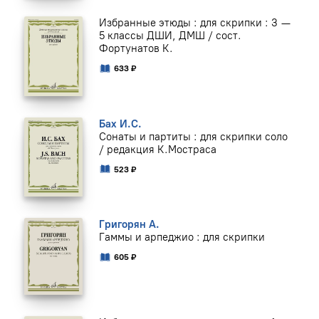
Избранные этюды : для скрипки : 3 —
5 классы ДШИ, ДМШ / сост.
Фортунатов К.
633 ₽
Бах И.С.
Сонаты и партиты : для скрипки соло
/ редакция К.Мостраса
523 ₽
Григорян А.
Гаммы и арпеджио : для скрипки
605 ₽