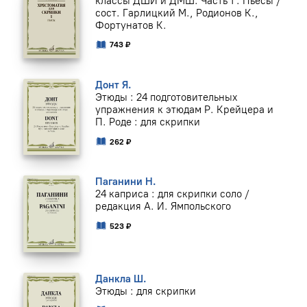
классы ДШИ и ДМШ. Часть 1 : Пьесы /
сост. Гарлицкий М., Родионов К.,
Фортунатов К.
743 ₽
Донт Я.
Этюды : 24 подготовительных
упражнения к этюдам Р. Крейцера и
П. Роде : для скрипки
262 ₽
Паганини Н.
24 каприса : для скрипки соло /
редакция А. И. Ямпольского
523 ₽
Данкла Ш.
Этюды : для скрипки