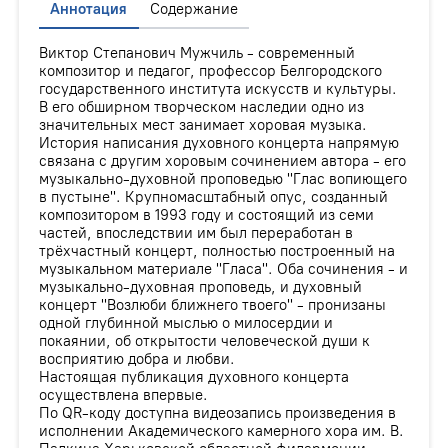
Аннотация
Содержание
Виктор Степанович Мужчиль - современный
композитор и педагог, профессор Белгородского
государственного института искусств и культуры.
В его обширном творческом наследии одно из
значительных мест занимает хоровая музыка.
История написания духовного концерта напрямую
связана с другим хоровым сочинением автора - его
музыкально-духовной проповедью "Глас вопиющего
в пустыне". Крупномасштабный опус, созданный
композитором в 1993 году и состоящий из семи
частей, впоследствии им был переработан в
трёхчастный концерт, полностью построенный на
музыкальном материале "Гласа". Оба сочинения - и
музыкально-духовная проповедь, и духовный
концерт "Возлюби ближнего твоего" - пронизаны
одной глубинной мыслью о милосердии и
покаянии, об открытости человеческой души к
восприятию добра и любви.
Настоящая публикация духовного концерта
осуществлена впервые.
По QR-коду доступна видеозапись произведения в
исполнении Академического камерного хора им. В.