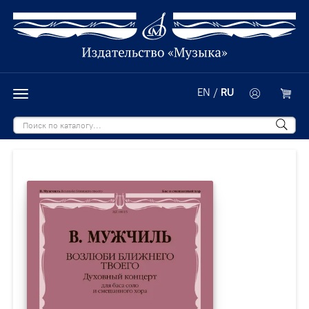
EN
/
RU