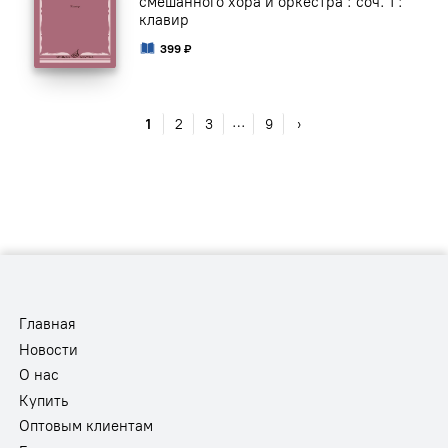
смешанного хора и оркестра : соч. 1 :
клавир
399 ₽
…
1
2
3
9
›
Главная
Новости
О нас
Купить
Оптовым клиентам