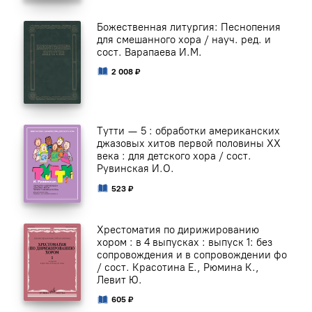
Божественная литургия: Песнопения
для смешанного хора / науч. ред. и
сост. Варапаева И.М.
2 008 ₽
Тутти — 5 : обработки американских
джазовых хитов первой половины ХХ
века : для детского хора / сост.
Рувинская И.О.
523 ₽
Хрестоматия по дирижированию
хором : в 4 выпусках : выпуск 1: без
сопровождения и в сопровождении фо
/ сост. Красотина Е., Рюмина К.,
Левит Ю.
605 ₽