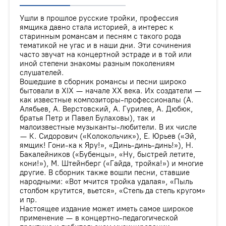
Ушли в прошлое русские тройки, профессия
ямщика давно стала историей, а интерес к
старинным романсам и песням с такого рода
тематикой не угас и в наши дни. Эти сочинения
часто звучат на концертной эстраде и в той или
иной степени знакомы разным поколениям
слушателей.
Вошедшие в сборник романсы и песни широко
бытовали в XIX — начале XX века. Их создатели —
как известные композиторы-профессионалы (А.
Алябьев, А. Верстовский, А. Гурилев, А. Дюбюк,
братья Петр и Павел Булаховы), так и
малоизвестные музыканты-любители. В их числе
— К. Сидорович («Колокольчик»), Е. Юрьев («Эй,
ямщик! Гони-ка к Яру!», «Динь-динь-динь!»), Н.
Бакалейников («Бубенцы», «Ну, быстрей летите,
кони!»), М. Штейнберг («Гайда, тройка!») и многие
другие. В сборник также вошли песни, ставшие
народными: «Вот мчится тройка удалая», «Пыль
столбом крутится, вьется», «Степь да степь кругом»
и пр.
Настоящее издание может иметь самое широкое
применение — в концертно-педагогической