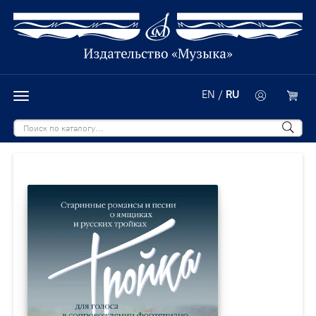
EN
/
RU