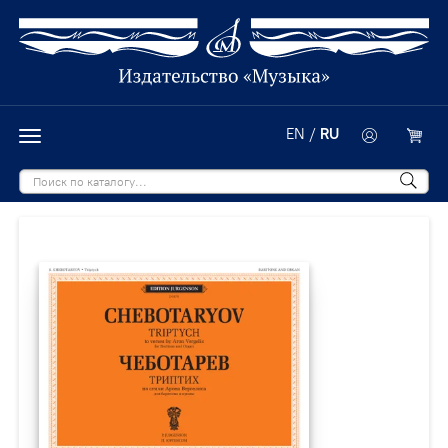
EN
/
RU