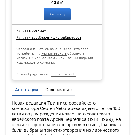
438 ₽
В корзину
Купить в розницу
Купить у зарубежных дистрибьюторов
Согласно п. 1 ст. 25 закона «О защите прав
потребителя»,
нельзя вернуть
обратно в
магазин книги, альбомы или нотные издания
надлежащего качества.
Product page on our
english website
Аннотация
Содержание
Новая редакция Триптиха российского
композитора Сергея Чеботарева издается в год 100-
летия со дня рождения известного советского
еврейского поэта Арона Вергелиса (1918–1999), на
стихи которого написано произведение. Для цикла
были выбраны три стихотворения из лирического