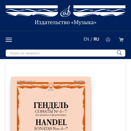
EN
/
RU