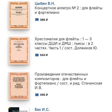
Цыбин В.Н.
Концертное аллегро № 2 : для флейты
и фортепиано
385 ₽
Хрестоматия для флейты : 1 — 3
классы ДШИ и ДМШ : пьесы : в 2
частях. Часть 1 / сост. Должиков Ю.
550 ₽
Произведения отечественных
композиторов : для флейты и
фортепиано / сост. и ред. Стачинская
И.В.
495 ₽
Бах И.С.