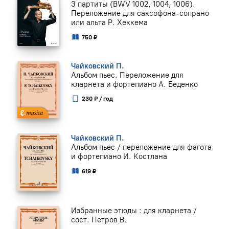
3 партиты (BWV 1002, 1004, 1006).
Переложение для саксофона-сопрано
или альта Р. Хеккема
750 ₽
Чайковский П.
Альбом пьес. Переложение для
кларнета и фортепиано А. Беденко
230 ₽ / год
Чайковский П.
Альбом пьес / переложение для фагота
и фортепиано И. Костлана
619 ₽
Избранные этюды : для кларнета /
сост. Петров В.