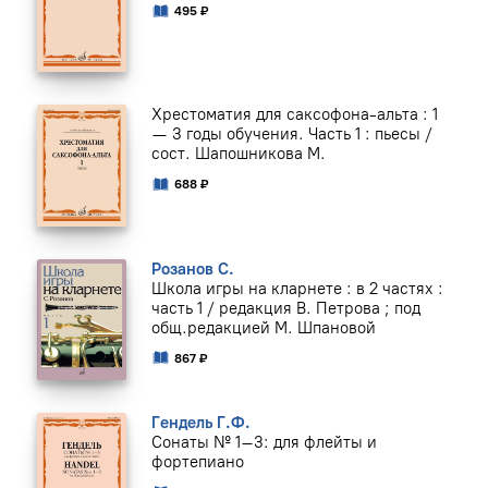
495 ₽
Хрестоматия для саксофона-альта : 1
— 3 годы обучения. Часть 1 : пьесы /
сост. Шапошникова М.
688 ₽
Розанов С.
Школа игры на кларнете : в 2 частях :
часть 1 / редакция В. Петрова ; под
общ.редакцией М. Шпановой
867 ₽
Гендель Г.Ф.
Сонаты № 1–3: для флейты и
фортепиано