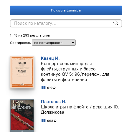
Показать фильтры
1–15 из 293 результатов
Сортировать
Кванц И.
Концерт соль минор:для
флейты,струнных и бассо
континуо:QV 5:196/перелож. для
флейты и фортепиано
619 ₽
Платонов Н.
Школа игры на флейте / редакция Ю.
Должикова
963 ₽