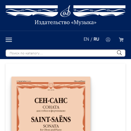
EN
/
RU