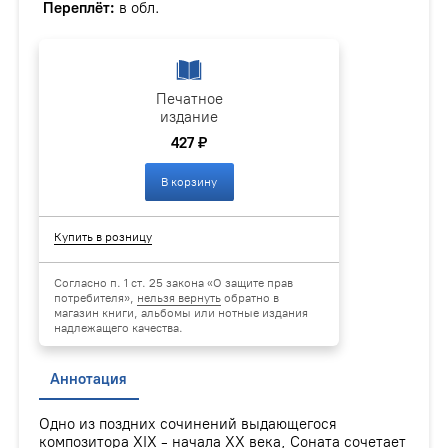
Переплёт:
в обл.
Печатное
издание
427 ₽
В корзину
Купить в розницу
Согласно п. 1 ст. 25 закона «О защите прав
потребителя»,
нельзя вернуть
обратно в
магазин книги, альбомы или нотные издания
надлежащего качества.
Аннотация
Одно из поздних сочинений выдающегося
композитора XIX - начала XX века, Соната сочетает