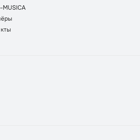
E-MUSICA
нёры
акты