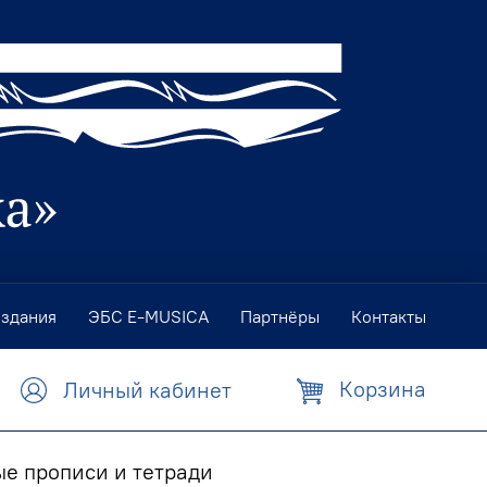
издания
ЭБС E-MUSICA
Партнёры
Контакты
Корзина
Личный кабинет
е прописи и тетради