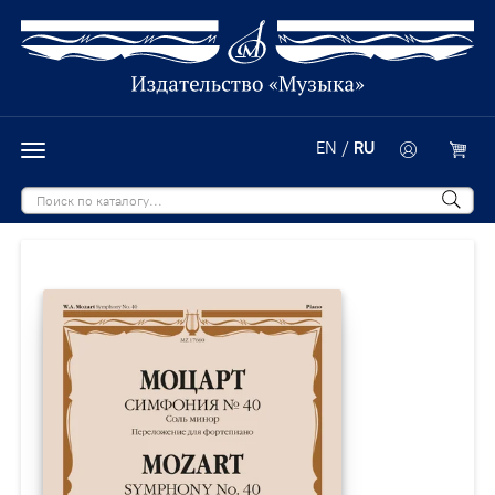
EN
/
RU