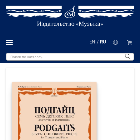
EN
/
RU