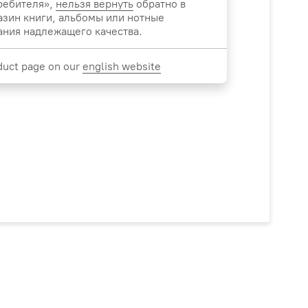
ребителя»,
нельзя вернуть
обратно в
азин книги, альбомы или нотные
ания надлежащего качества.
duct page on our
english website