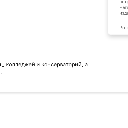
пот
маг
изд
Pro
, колледжей и консерваторий, а
.