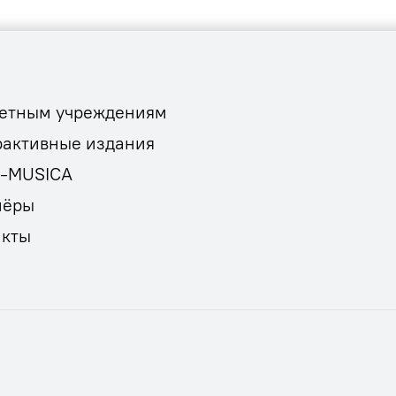
етным учреждениям
рактивные издания
E-MUSICA
нёры
акты