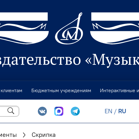
 клиентам
Бюджетным учреждениям
Интерактивные 
EN
/
RU
менты
Скрипка