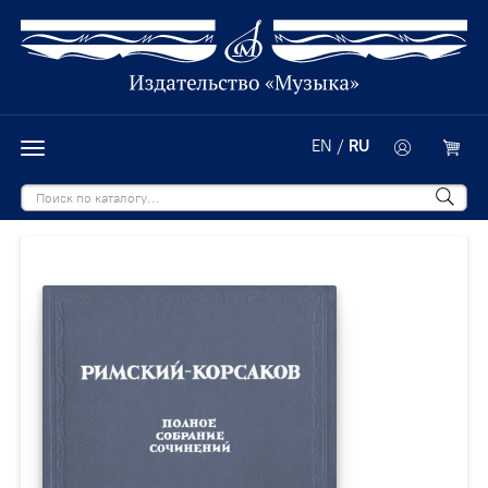
EN
/
RU