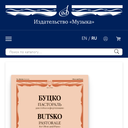
EN
/
RU