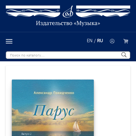
EN
/
RU