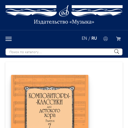
EN
/
RU