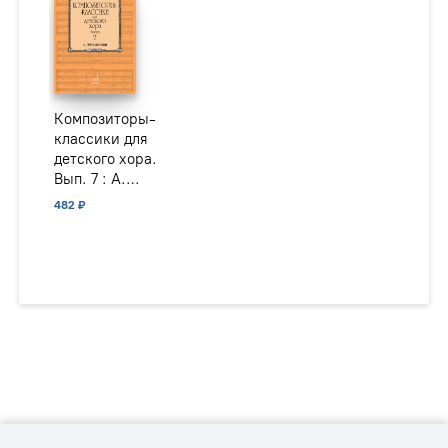
Композиторы-
классики для
детского хора.
Вып. 7 : А.
Гречанинов /
482 ₽
сост. Бекетова
В.Г.