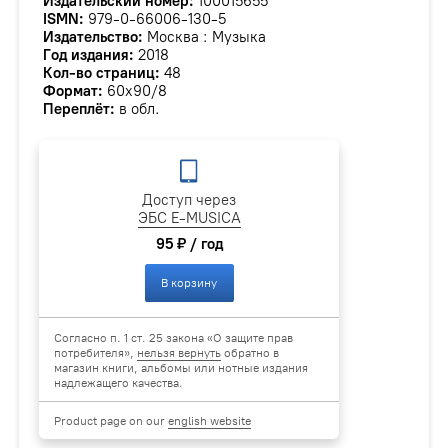
Издательский номер:
100015655
ISMN:
979-0-66006-130-5
Издательство:
Москва : Музыка
Год издания:
2018
Кол-во страниц:
48
Формат:
60х90/8
Переплёт:
в обл.
Доступ через
ЭБС E-MUSICA
95 ₽ / год
В корзину
Согласно п. 1 ст. 25 закона «О защите прав
потребителя»,
нельзя вернуть
обратно в
магазин книги, альбомы или нотные издания
надлежащего качества.
Product page on our
english website