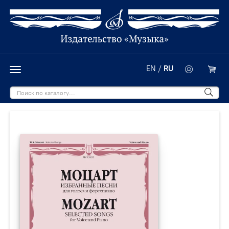
EN
/
RU