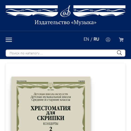
EN
/
RU