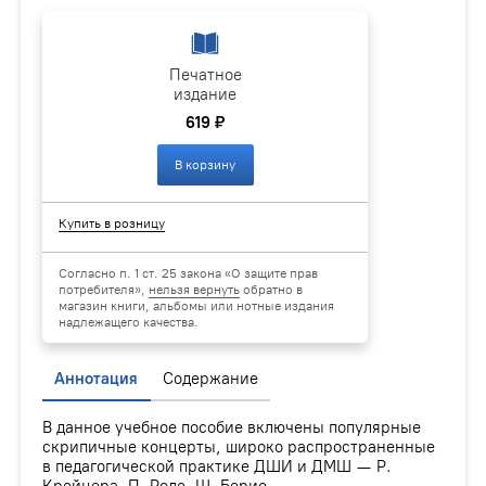
Печатное
издание
619 ₽
В корзину
Купить в розницу
Согласно п. 1 ст. 25 закона «О защите прав
потребителя»,
нельзя вернуть
обратно в
магазин книги, альбомы или нотные издания
надлежащего качества.
Аннотация
Содержание
В данное учебное пособие включены популярные
скрипичные концерты, широко распространенные
в педагогической практике ДШИ и ДМШ — Р.
Крейцера, П. Роде, Ш. Берио.