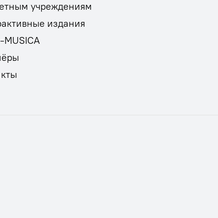
етным учреждениям
рактивные издания
E-MUSICA
нёры
акты