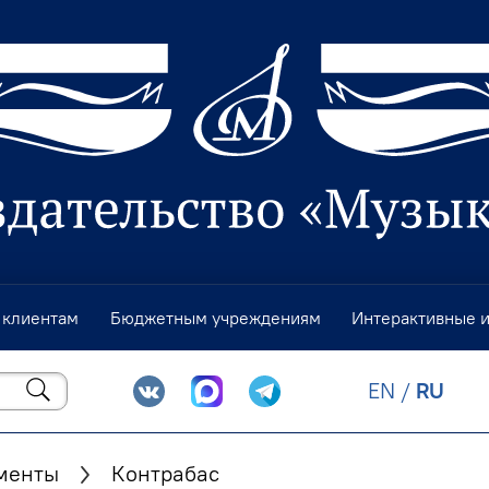
 клиентам
Бюджетным учреждениям
Интерактивные 
EN
/
RU
менты
Контрабас