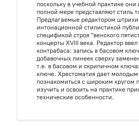
поскольку в учебной практике они 
полной мере представляют стиль т
Предлагаемые редактором штрихи 
интонационной стилистикой публи
спецификой строя "венского пятис
концерты ХVIII века. Редактор вве
контрабаса: запись в басовом клю
добавочных линеек сверху замене
т.е. в басовом и скрипичном ключах
ключе. Хрестоматия дает молодым
познакомиться с широким кругом 
изучить и освоить на практике пр
технические особенности.