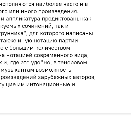
исполняются наиболее часто и в
ого или иного произведения.
и аппликатура продиктованы как
куемых сочинений, так и
трунника", для которого написаны
л также иную нотацию партии
че с большим количеством
на нотацией современного вида,
 и, где это удобно, в теноровом
 музыкантам возможность
произведений зарубежных авторов,
исущие им интонационные и