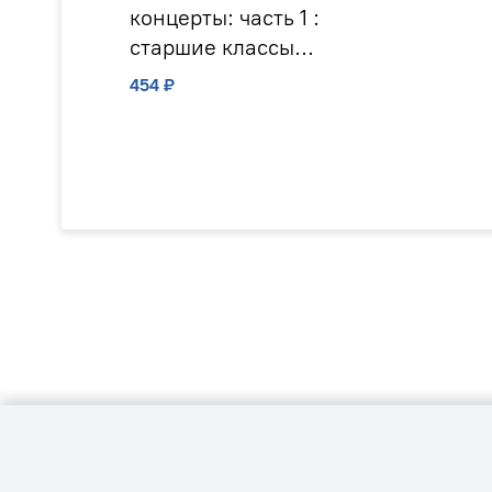
концерты: часть 1 :
старшие классы
ДШИ и ДМШ;
454 ₽
музыкальное
училище / сост.
Раков Л.