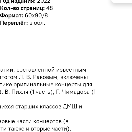
Год издания:
2022
Кол-во страниц:
48
Формат:
60х90/8
Переплёт:
в обл.
матии, составленной известным
гогом Л. В. Раковым, включены
ктике оригинальные концерты для
, В. Пихля (1 часть), Г. Чимадора (1
щихся старших классов ДМШ и
рвые части концертов (в
ти также и вторые части),