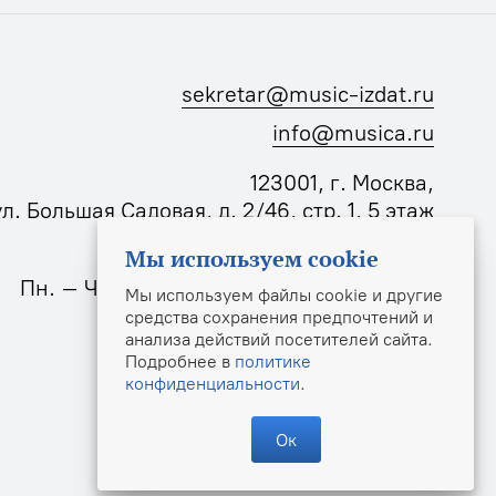
sekretar@music-izdat.ru
info@musica.ru
123001, г. Москва,
ул. Большая Садовая, д. 2/46, стр. 1, 5 этаж
Мы используем cookie
Режим работы издательства:
Пн. – Чт.: 10:00–18:00, Пт.: 10:00–17:00
Мы используем файлы cookie и другие
средства сохранения предпочтений и
анализа действий посетителей сайта.
Подробнее в
политике
конфиденциальности
.
© Издательство «Музыка», 2025
Ок