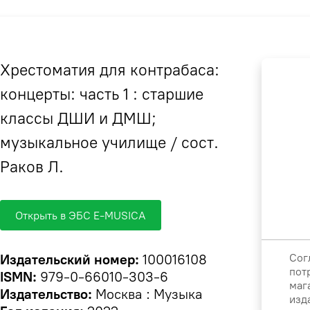
Хрестоматия для контрабаса:
концерты: часть 1 : старшие
классы ДШИ и ДМШ;
музыкальное училище / сост.
Раков Л.
Открыть в ЭБС E-MUSICA
Сог
Издательский номер:
100016108
пот
ISMN:
979-0-66010-303-6
маг
Издательство:
Москва : Музыка
изд