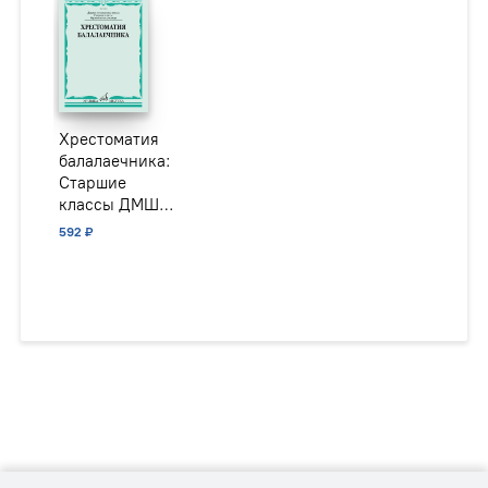
Хрестоматия
балалаечника:
Старшие
классы ДМШ,
музыкальное
592 ₽
училище /
сост. Зажигин
В.