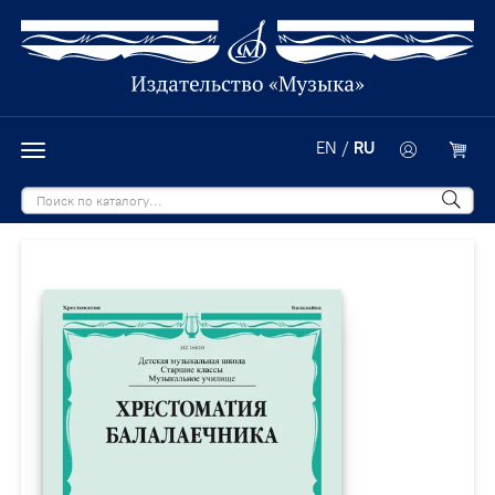
EN
/
RU