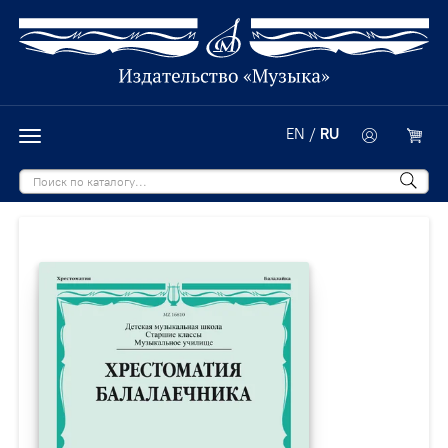
EN
/
RU