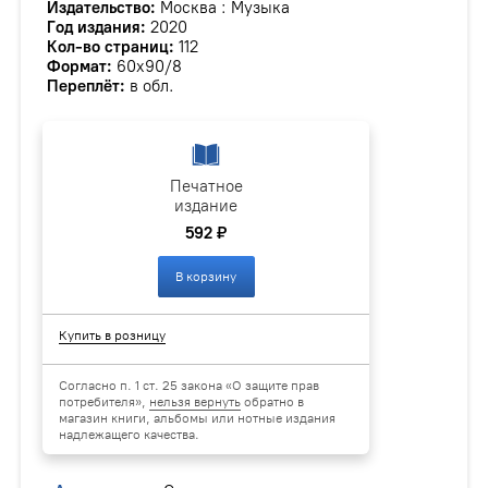
Издательство:
Москва : Музыка
Год издания:
2020
Кол-во страниц:
112
Формат:
60х90/8
Переплёт:
в обл.
Печатное
издание
592 ₽
В корзину
Купить в розницу
Согласно п. 1 ст. 25 закона «О защите прав
потребителя»,
нельзя вернуть
обратно в
магазин книги, альбомы или нотные издания
надлежащего качества.