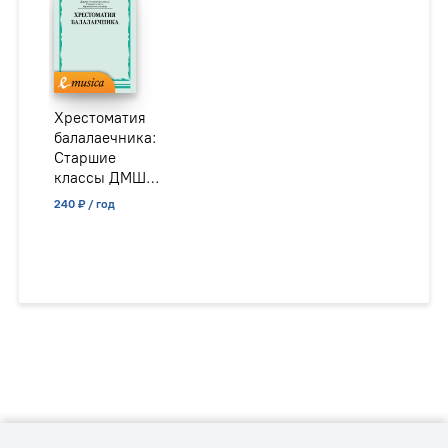
Хрестоматия
балалаечника:
Старшие
классы ДМШ,
музыкальное
240 ₽ / год
училище /
сост. Зажигин
В.