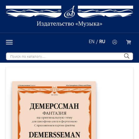
EN
/
RU