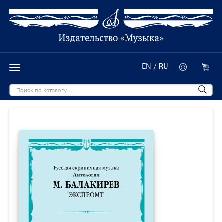
EN
/
RU