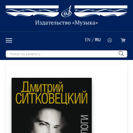
EN
/
RU