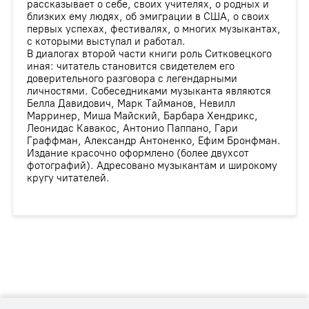
рассказывает о себе, своих учителях, о родных и
близких ему людях, об эмиграции в США, о своих
первых успехах, фестивалях, о многих музыкантах,
с которыми выступал и работал.
В диалогах второй части книги роль Ситковецкого
иная: читатель становится свидетелем его
доверительного разговора с легендарными
личностями. Собеседниками музыканта являются
Белла Давидович, Марк Тайманов, Невилл
Марринер, Миша Майский, Барбара Хендрикс,
Леонидас Кавакос, Антонио Паппано, Гари
Граффман, Александр Антоненко, Ефим Бронфман.
Издание красочно оформлено (более двухсот
фотографий). Адресовано музыкантам и широкому
кругу читателей.