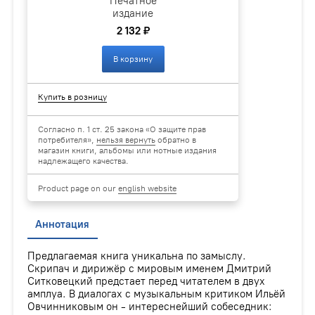
Печатное
издание
2 132 ₽
В корзину
Купить в розницу
Согласно п. 1 ст. 25 закона «О защите прав
потребителя»,
нельзя вернуть
обратно в
магазин книги, альбомы или нотные издания
надлежащего качества.
Product page on our
english website
Аннотация
Предлагаемая книга уникальна по замыслу.
Скрипач и дирижёр с мировым именем Дмитрий
Ситковецкий предстает перед читателем в двух
амплуа. В диалогах с музыкальным критиком Ильёй
Овчинниковым он - интереснейший собеседник: