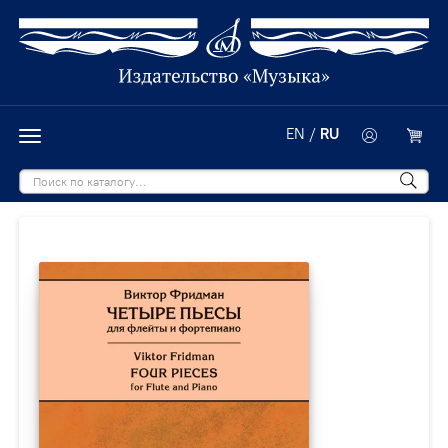
EN
/
RU