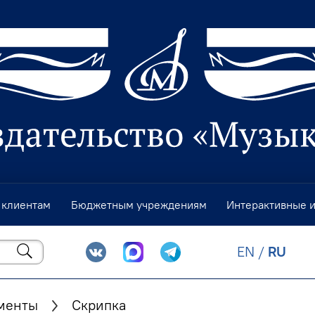
 клиентам
Бюджетным учреждениям
Интерактивные 
EN
/
RU
менты
Скрипка