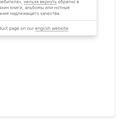
ребителя»,
нельзя вернуть
обратно в
азин книги, альбомы или нотные
ания надлежащего качества.
duct page on our
english website