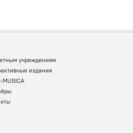
етным учреждениям
рактивные издания
E-MUSICA
нёры
акты