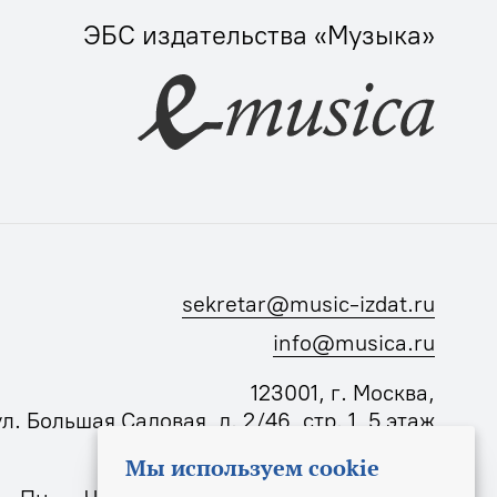
ЭБС издательства «Музыка»
sekretar@music-izdat.ru
info@musica.ru
123001, г. Москва,
ул. Большая Садовая, д. 2/46, стр. 1, 5 этаж
Мы используем cookie
Режим работы издательства: