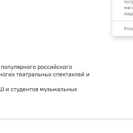
пот
маг
изд
Pro
популярного российского
ногих театральных спектаклей и
Ш и студентов музыкальных