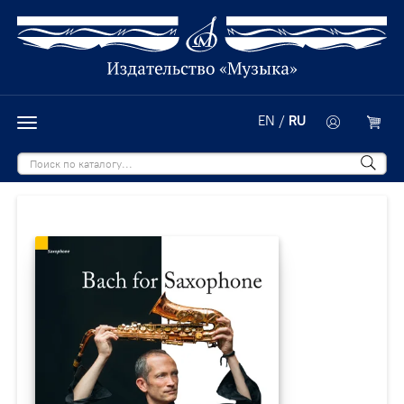
EN
/
RU