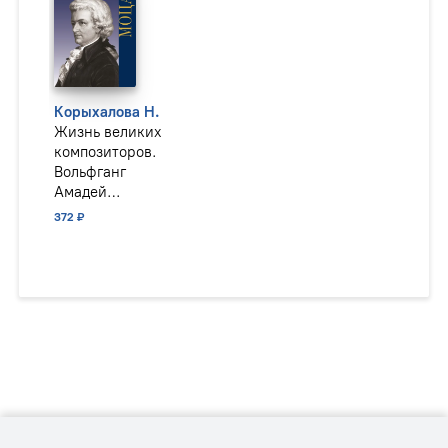
Корыхалова Н.
Жизнь великих
композиторов.
Вольфганг
Амадей
Моцарт
372 ₽