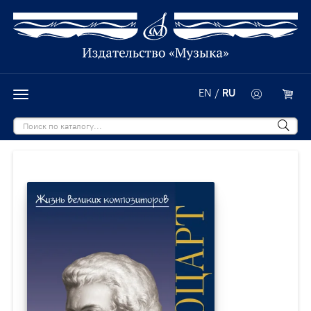
EN
/
RU