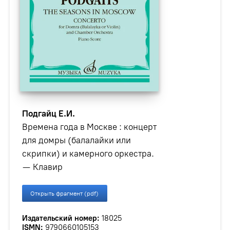
Подгайц Е.И.
Времена года в Москве : концерт
для домры (балалайки или
скрипки) и камерного оркестра.
— Клавир
Открыть фрагмент (pdf)
Издательский номер:
18025
ISMN:
979­0­66010­515­3