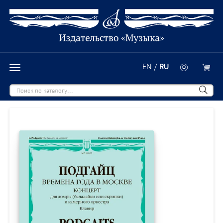
EN
/
RU