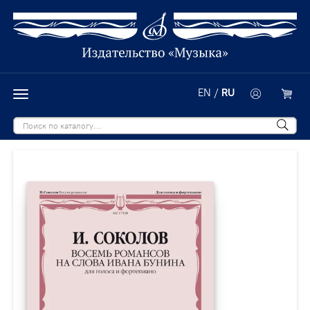
EN
/
RU