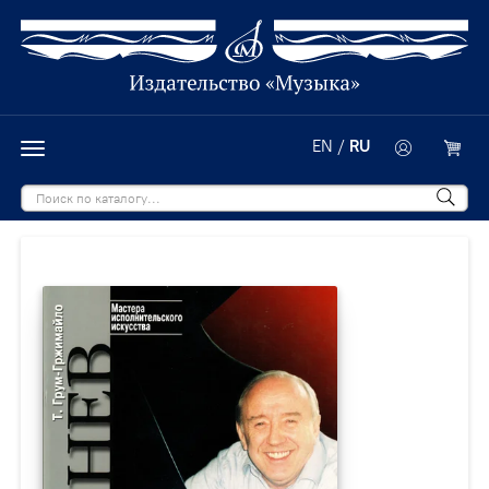
EN
/
RU