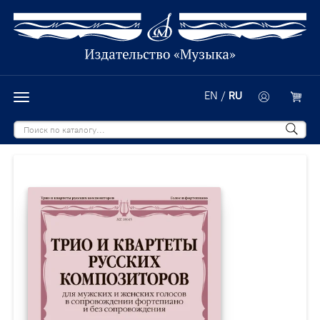
EN
/
RU