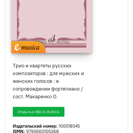
Трио и квартеты русских
композиторов : для мужских и
женских голосов : в
сопровождении фортепиано /
сост. Макаренко О.
Открыть в ЭБС E-MUSICA
Издательский номер:
100018045
ISMN:
979­0­66010­536­8