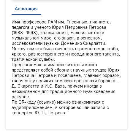
Аннотация
Имя профессора РАМ им. Гнесиных, пианиста,
педагога и ученого Юрия Петровича Петрова
(1938–1998), к сожалению, мало известно в
музыкальном мире: его знают, в основном,
исследователи музыки Доменико Скарлатти.
Между тем это была личность огромного масштаба,
яркого, разностороннего и неординарного таланта,
трагической судьбы.
Предлагаемая вниманию читателя книга
представляет собой сборник научных трудов Юрия
Петровича Петрова и посвящена, главным образом,
творчеству великих композиторов эпохи барокко —
Д. Скарлатти и И.С. Баха, причем иногда в
неожиданном для традиционного музыковедения
ракурсе.
По QR-коду (ссылке) можно ознакомиться с
аудиоприложением, в которое вошли записи с
концертов Ю. П. Петрова.