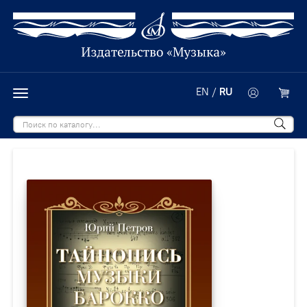
EN
/
RU