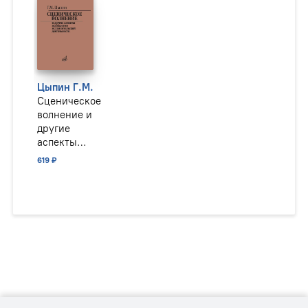
Цыпин Г.М.
Сценическое
волнение и
другие
аспекты
психологии
619 ₽
исполнительской
деятельности