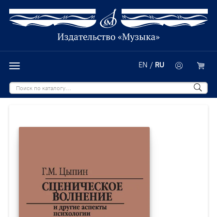
EN
/
RU