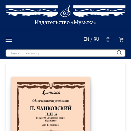
EN
/
RU