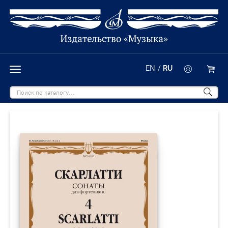
EN
/
RU