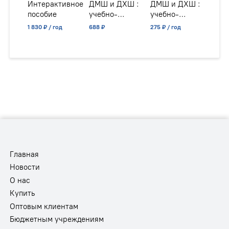
Интерактивное
ДМШ и ДХШ :
ДМШ и ДХШ :
ДМШ
пособие
учебно-
учебно-
учеб
методическое
методическое
мето
1 830 ₽ / год
688 ₽
275 ₽ / год
688 ₽
пособие
пособие
посо
Главная
Новости
О нас
Купить
Оптовым клиентам
Бюджетным учреждениям