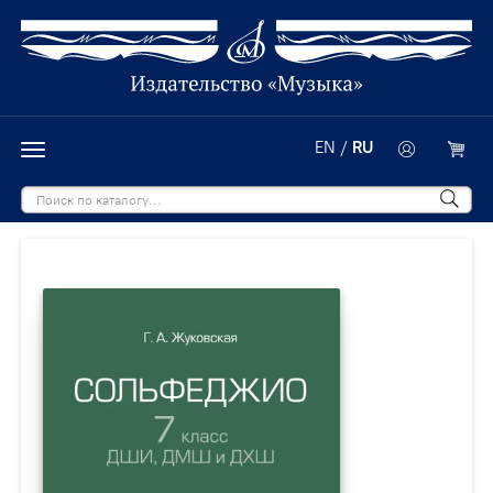
EN
/
RU