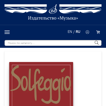
EN
/
RU