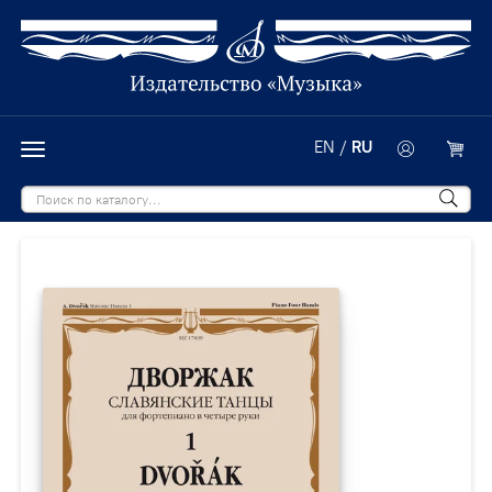
EN
/
RU