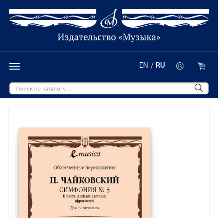
EN
/
RU