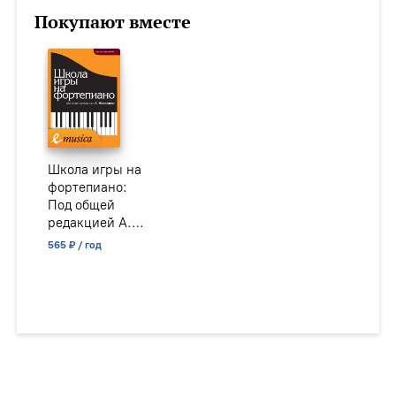
Покупают вместе
Школа игры на
фортепиано:
Под общей
редакцией А.
Николаева /
565 ₽ / год
сост. Николаев
А., Натансон
В., Рощина Л.