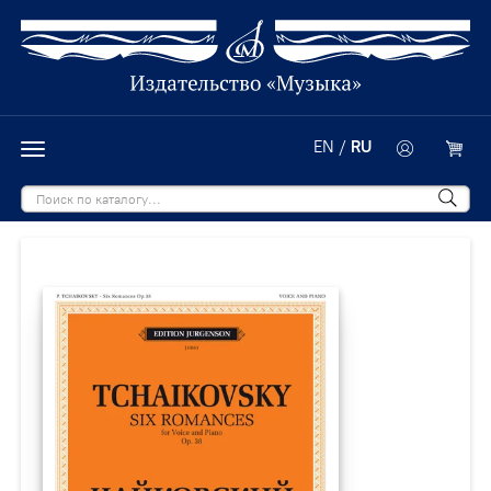
EN
/
RU