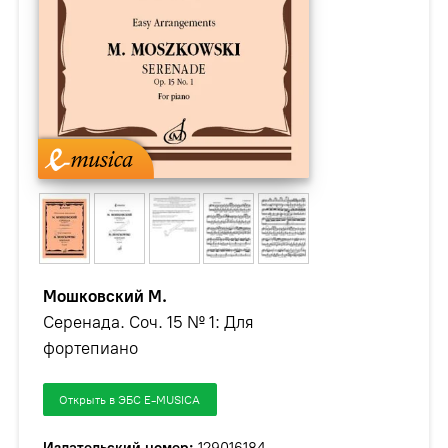
Мошковский М.
Серенада. Соч. 15 № 1: Для
фортепиано
Открыть в ЭБС E-MUSICA
Издательский номер:
129016184