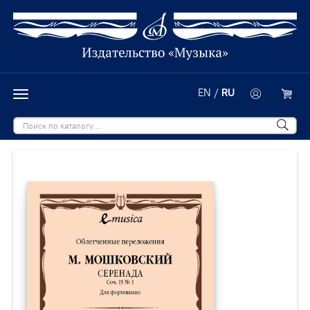
EN
/
RU