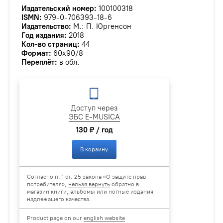
Издательский номер:
100100318
ISMN:
979-0-706393-18-6
Издательство:
М.: П. Юргенсон
Год издания:
2018
Кол-во страниц:
44
Формат:
60х90/8
Переплёт:
в обл.
Доступ через
ЭБС E-MUSICA
130 ₽ / год
В корзину
Согласно п. 1 ст. 25 закона «О защите прав
потребителя»,
нельзя вернуть
обратно в
магазин книги, альбомы или нотные издания
надлежащего качества.
Product page on our
english website