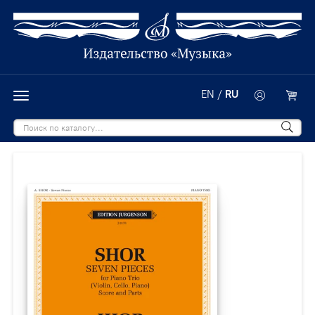
EN
/
RU