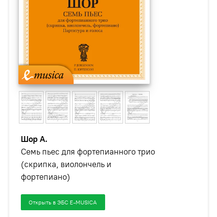
Шор А.
Семь пьес для фортепианного трио
(скрипка, виолончель и
фортепиано)
Открыть в ЭБС E-MUSICA