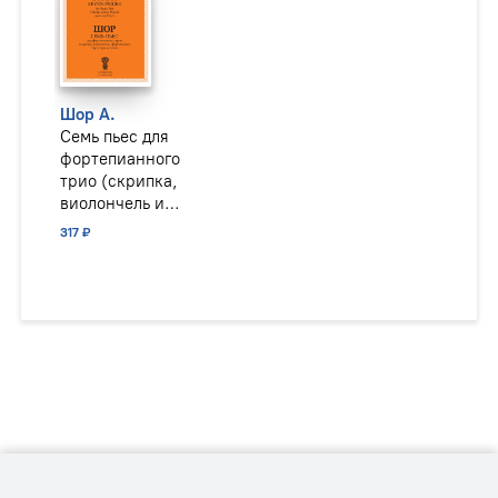
Шор А.
Семь пьес для
фортепианного
трио (скрипка,
виолончель и
фортепиано)
317 ₽