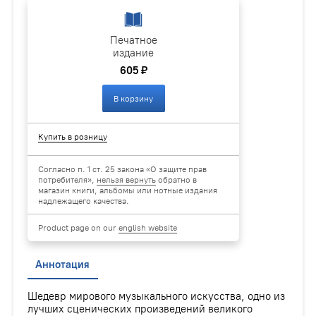
Печатное
издание
605 ₽
В корзину
Купить в розницу
Согласно п. 1 ст. 25 закона «О защите прав
потребителя»,
нельзя вернуть
обратно в
магазин книги, альбомы или нотные издания
надлежащего качества.
Product page on our
english website
Аннотация
Шедевр мирового музыкального искусства, одно из
лучших сценических произведений великого