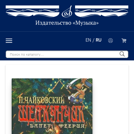
EN
/
RU