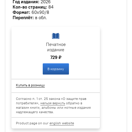
Год издания:
2026
Кол-во страниц:
84
Формат:
60х90/8
Переплёт:
в обл.
Печатное
издание
729 ₽
В корзину
Купить в розницу
Согласно п. 1 ст. 25 закона «О защите прав
потребителя»,
нельзя вернуть
обратно в
магазин книги, альбомы или нотные издания
надлежащего качества.
Product page on our
english website