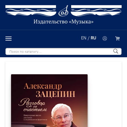
EN
/
RU