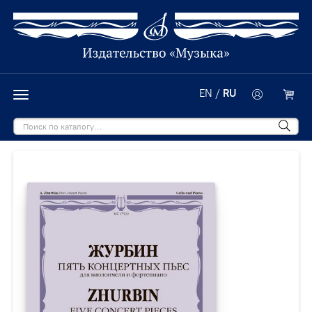
EN
/
RU