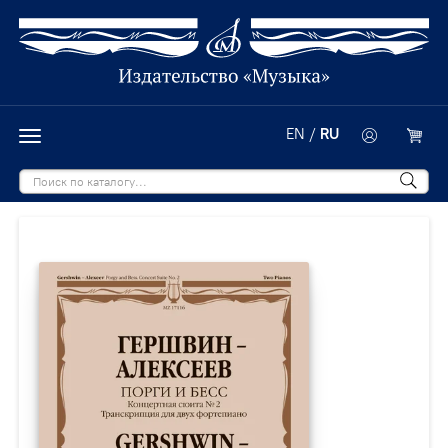
EN
/
RU