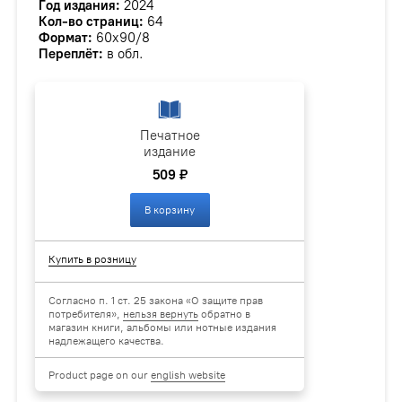
Год издания:
2024
Кол-во страниц:
64
Формат:
60х90/8
Переплёт:
в обл.
Печатное
издание
509 ₽
В корзину
Купить в розницу
Согласно п. 1 ст. 25 закона «О защите прав
потребителя»,
нельзя вернуть
обратно в
магазин книги, альбомы или нотные издания
надлежащего качества.
Product page on our
english website