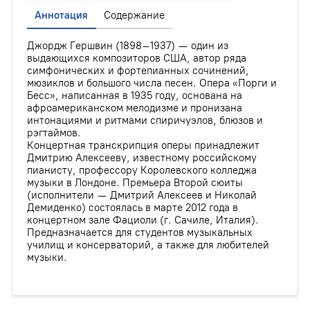
Аннотация
Содержание
Джордж Гершвин (1898–1937) — один из
выдающихся композиторов США, автор ряда
симфонических и фортепианных сочинений,
мюзиклов и большого числа песен. Опера «Порги и
Бесс», написанная в 1935 году, основана на
афроамериканском мелодизме и пронизана
интонациями и ритмами спиричуэлов, блюзов и
рэгтаймов.
Концертная транскрипция оперы принадлежит
Дмитрию Алексееву, известному российскому
пианисту, профессору Королевского колледжа
музыки в Лондоне. Премьера Второй сюиты
(исполнители — Дмитрий Алексеев и Николай
Демиденко) состоялась в марте 2012 года в
концертном зале Фациоли (г. Сачиле, Италия).
Предназначается для студентов музыкальных
училищ и консерваторий, а также для любителей
музыки.